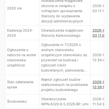
oświadczenia majątkowe
złożone w związku z
2026-08-
2026 rok
cofnięciem upoważnienia
03 11:10:1
Starosty do wydawania
decyzji administracyjnych
Kadencja 2024-
Oświadczenia majątkowe
2026-08-
2029
Starosty Karkonoskiego
03 11:02:
Ogłoszenie nr 11/2026 o
Ogłoszenia o
wolnym stanowisku
naborze na wolne
urzędniczym stanowisko ds.
2026-07-
stanowiska
pozwoleń na budowę i
12:34:41
urzędnicze
zgłoszeń robót
budowlanych, planowania...
Rejestr zgłoszeń budów
Stan załatwienia
2026-07-
realizowanych na podstawie
spraw
12:26:14
projektu budowlanego
Obwieszczenie
2026-07-
Środowisko
WPN.6320.6.5.2026.BP..xml
11:54:33