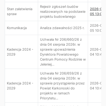
Rejestr zgłoszeń budów
Stan załatwienia
2026-08-
realizowanych na podstawie
spraw
05 13:09:
projektu budowlanego
2026-08-
Komunikacja
Analiza zdawalności 2025 r.
05 10:07:
Uchwała Nr 206/660/26 z
dnia 04 sierpnia 2026r. w
Kadencja 2024 -
sprawie upoważnienia
2026-08-
2029
Dyrektora Powiatowego
04 10:47:
Centrum Pomocy Rodzinie w
Jeleniej...
Uchwała Nr 206/659/26 z
dnia 04 sierpnia 2026r. w
Kadencja 2024 -
sprawie przystąpienia przez
2026-08-
2029
Powiat Karkonoski do
04 10:42:
projektu w ramach
Priorytetu...