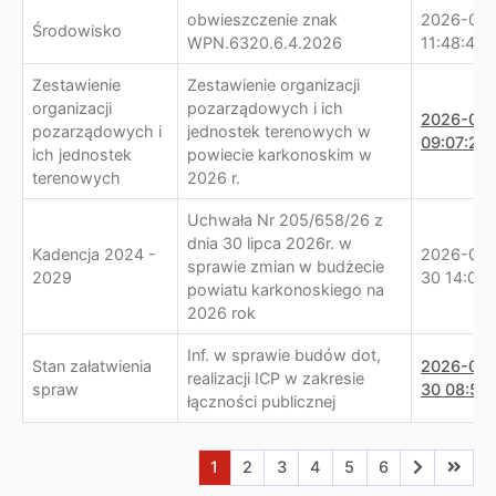
obwieszczenie znak
2026-07-
Środowisko
WPN.6320.6.4.2026
11:48:45
Zestawienie
Zestawienie organizacji
organizacji
pozarządowych i ich
2026-07-
pozarządowych i
jednostek terenowych w
09:07:28
ich jednostek
powiecie karkonoskim w
terenowych
2026 r.
Uchwała Nr 205/658/26 z
dnia 30 lipca 2026r. w
Kadencja 2024 -
2026-07-
sprawie zmian w budżecie
2029
30 14:02:
powiatu karkonoskiego na
2026 rok
Inf. w sprawie budów dot,
Stan załatwienia
2026-07-
realizacji ICP w zakresie
spraw
30 08:50:
łączności publicznej
Aktualna strona nr 1
Przejdź do strony nr 2
Przejdź do strony nr 3
Przejdź do strony nr 4
Przejdź do strony n
Przejdź do stro
Przejdź do
Przejd
1
2
3
4
5
6