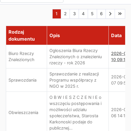
Aktualna strona nr 1
Przejdź do strony nr 2
Przejdź do strony nr 3
Przejdź do strony nr 4
Przejdź do strony n
Przejdź do stro
Przejdź do
Przejd
1
2
3
4
5
6
Lista zmian
Rodzaj
Opis
Data
dokumentu
Ogłoszenia Biura Rzeczy
Biuro Rzeczy
2026-08-
Znalezionych o znalezieniu
Znalezionych
10 09:10:
rzeczy - rok 2026
Sprawozdanie z realizacji
2026-08-
Sprawozdania
Programu współpracy z
07 09:53:
NGO w 2025 r.
O B W I E S Z C Z E N I E o
wszczęciu postępowania i
możliwości udziału
2026-08-
Obwieszczenia
społeczeństwa, Starosta
06 14:17:
Karkonoski podaje do
publicznej...