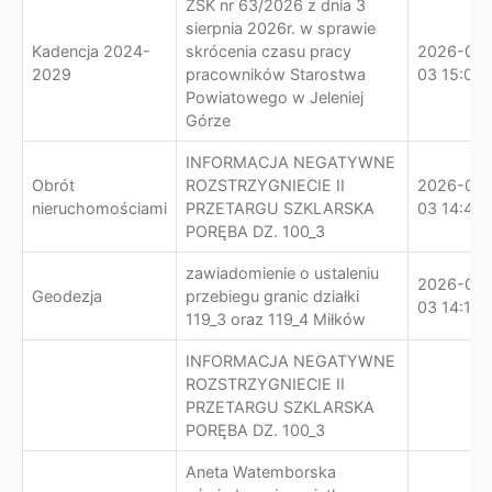
ZSK nr 63/2026 z dnia 3
sierpnia 2026r. w sprawie
Kadencja 2024-
skrócenia czasu pracy
2026-08-
2029
pracowników Starostwa
03 15:00:
Powiatowego w Jeleniej
Górze
INFORMACJA NEGATYWNE
Obrót
ROZSTRZYGNIECIE II
2026-08-
nieruchomościami
PRZETARGU SZKLARSKA
03 14:42:
PORĘBA DZ. 100_3
zawiadomienie o ustaleniu
2026-08-
Geodezja
przebiegu granic działki
03 14:16:
119_3 oraz 119_4 Miłków
INFORMACJA NEGATYWNE
ROZSTRZYGNIECIE II
PRZETARGU SZKLARSKA
PORĘBA DZ. 100_3
Aneta Watemborska