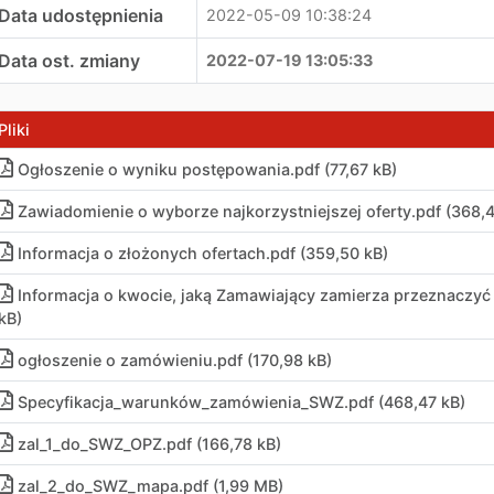
Data udostępnienia
2022-05-09 10:38:24
Data ost. zmiany
2022-07-19 13:05:33
Pliki
Ogłoszenie o wyniku postępowania
.
pdf (77,67 kB)
Zawiadomienie o wyborze najkorzystniejszej oferty
.
pdf (368,
Informacja o złożonych ofertach
.
pdf (359,50 kB)
Informacja o kwocie, jaką Zamawiający zamierza przeznaczy
kB)
ogłoszenie o zamówieniu
.
pdf (170,98 kB)
Specyfikacja_warunków_zamówienia_SWZ
.
pdf (468,47 kB)
zal_1_do_SWZ_OPZ
.
pdf (166,78 kB)
zal_2_do_SWZ_mapa
.
pdf (1,99 MB)