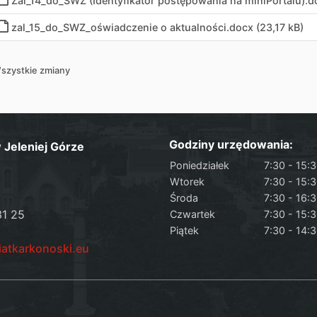
Zal_14_do_SWZ (Identyfikator postępowania na miniPortalu)
.
d
zal_15_do_SWZ_oświadczenie o aktualności
.
docx (23,17 kB)
szystkie zmiany
Godziny urzędowania:
Jeleniej Górze
Poniedziałek
7:30 - 15:
Wtorek
7:30 - 15:
Środa
7:30 - 16:
31 25
Czwartek
7:30 - 15:
Piątek
7:30 - 14:
iatkarkonoski.eu