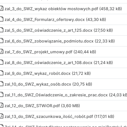
zal_3_do_SWZ_wykaz obiektów mostowych
.
pdf (458,32 kB)
zal_4_do_SWZ_Formularz_ofertowy
.
docx (43,30 kB)
zal_5_do_SWZ_oświadczenie_z_art_125
.
docx (27,50 kB)
zal_6_do_SWZ_zobowiązanie_podmiotu
.
docx (22,33 kB)
zal_7_do_SWZ_projekt_umowy
.
pdf (240,44 kB)
zal_8_do_SWZ_oświadczenie_z_art_108
.
docx (21,24 kB)
zal_9_do_SWZ_wykaz_robót
.
docx (21,72 kB)
zal_10_do_SWZ_wykaz_osób
.
docx (20,75 kB)
zal_11_do_SWZ_Oświadczenie_o_zakresie_prac
.
docx (24,03 kB
zal_12_do_SWZ_STWiOR
.
pdf (3,60 MB)
zal_13_do_SWZ_szacunkowa_ilość_robót
.
pdf (117,01 kB)