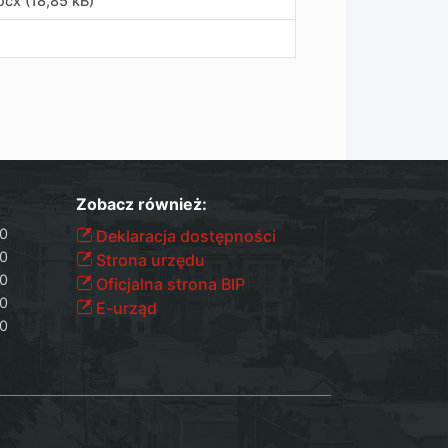
ocx (18,85 kB)
Zobacz również:
30
Deklaracja dostępności
30
Strona urzędu
30
Oficjalna strona BIP
30
E-urząd
30