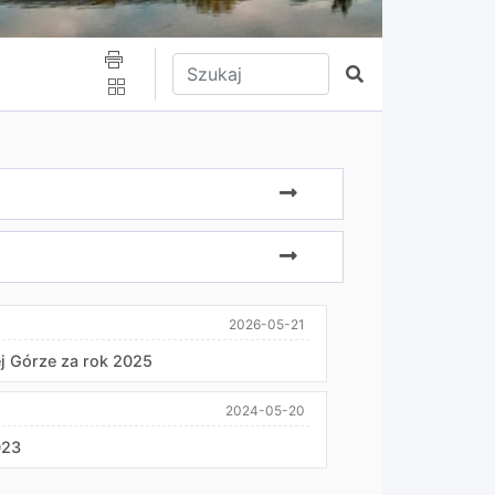
Wpisz tekst do wyszukania
Szukaj
2026-05-21
j Górze za rok 2025
2024-05-20
023