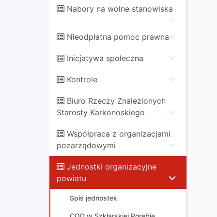
Nabory na wolne stanowiska
Nieodpłatna pomoc prawna
Inicjatywa społeczna
Kontrole
Biuro Rzeczy Znalezionych
Starosty Karkonoskiego
Współpraca z organizacjami
pozarządowymi
Jednostki organizacyjne
powiatu
Spis jednostek
COD w Szklarskiej Porębie