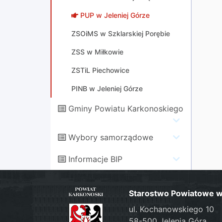
PUP w Jeleniej Górze
ZSOiMS w Szklarskiej Porębie
ZSS w Miłkowie
ZSTiL Piechowice
PINB w Jeleniej Górze
Gminy Powiatu Karkonoskiego
Wybory samorządowe
Informacje BIP
Starostwo Powiatowe w 
ul. Kochanowskiego 10
58-500 Jelenia Góra