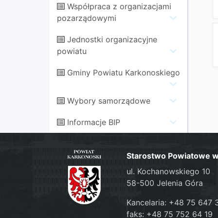
Współpraca z organizacjami
pozarządowymi
Jednostki organizacyjne
powiatu
Gminy Powiatu Karkonoskiego
Wybory samorządowe
Informacje BIP
Starostwo Powiatowe w 
ul. Kochanowskiego 10
58-500 Jelenia Góra
Kancelaria: +48 75 647 
faks: +48 75 752 64 19