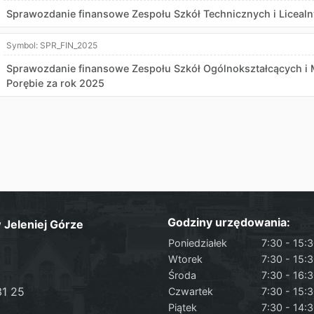
Sprawozdanie finansowe Zespołu Szkół Technicznych i Liceal
Symbol:
SPR_FIN_2025
Sprawozdanie finansowe Zespołu Szkół Ogólnokształcących i 
Porębie za rok 2025
Godziny urzędowania:
Jeleniej Górze
Poniedziałek
7:30 - 15:
Wtorek
7:30 - 15:
Środa
7:30 - 16:
31 25
Czwartek
7:30 - 15:
Piątek
7:30 - 14: