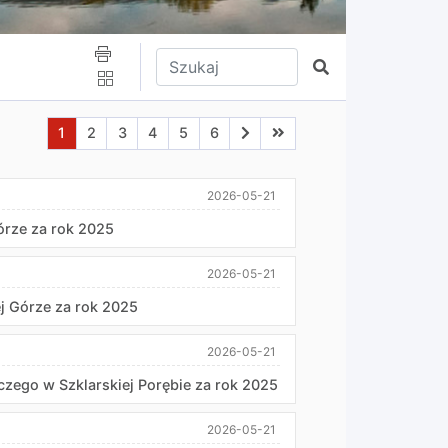
Wpisz tekst do wyszukania
Szukaj
Aktualna strona nr 1
Przejdź do strony nr 2
Przejdź do strony nr 3
Przejdź do strony nr 4
Przejdź do strony nr 5
Przejdź do strony nr 6
Przejdź do następnej strony
Przejdź do ostatniej stro
1
2
3
4
5
6
2026-05-21
órze za rok 2025
2026-05-21
j Górze za rok 2025
2026-05-21
go w Szklarskiej Porębie za rok 2025
2026-05-21