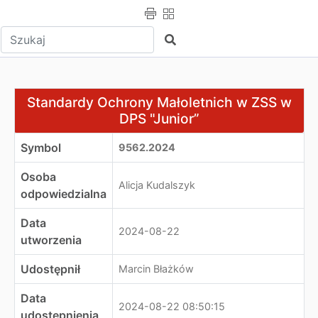
Wpisz tekst do wyszukania
Szukaj
Standardy Ochrony Małoletnich w ZSS w DPS "Junior”
Standardy Ochrony Małoletnich w ZSS w
DPS "Junior”
Symbol
9562.2024
Osoba
Alicja Kudalszyk
odpowiedzialna
Data
2024-08-22
utworzenia
Udostępnił
Marcin Błażków
Data
2024-08-22 08:50:15
udostępnienia