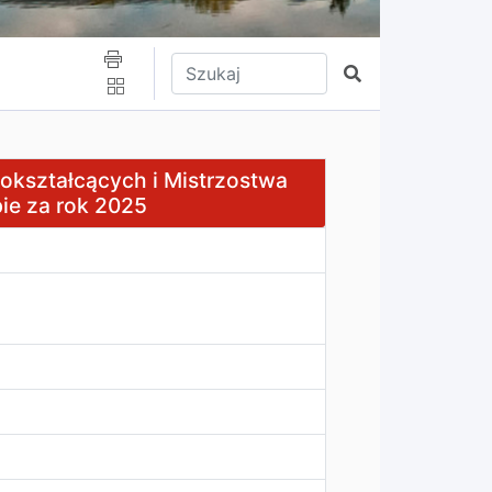
Wpisz tekst do wyszukania
Szukaj
i Mistrzostwa Sportowego w Szklarskiej Porębie za rok 
okształcących i Mistrzostwa
ie za rok 2025