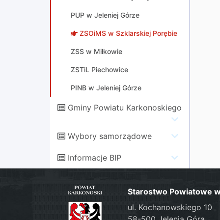
PUP w Jeleniej Górze
ZSOiMS w Szklarskiej Porębie
ZSS w Miłkowie
ZSTiL Piechowice
PINB w Jeleniej Górze
Gminy Powiatu Karkonoskiego
Wybory samorządowe
Informacje BIP
Starostwo Powiatowe w 
ul. Kochanowskiego 10
58-500 Jelenia Góra