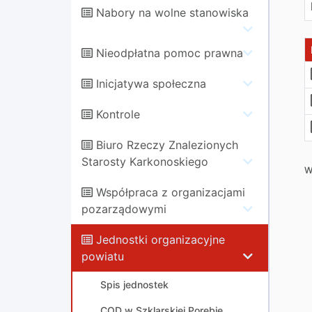
Nabory na wolne stanowiska
Nieodpłatna pomoc prawna
Inicjatywa społeczna
Kontrole
Biuro Rzeczy Znalezionych
Starosty Karkonoskiego
W
Współpraca z organizacjami
pozarządowymi
Jednostki organizacyjne
powiatu
Spis jednostek
COD w Szklarskiej Porębie