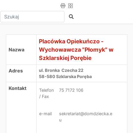
Wpisz tekst do wyszukania
Szukaj
Placówka Opiekuńczo - Wychowawcza "Płomyk" w Szkla
Placówka Opiekuńczo -
Wychowawcza "Płomyk" w
Nazwa
Szklarskiej Porębie
Adres
ul. Bronka Czecha 22
58-580 Szklarska Poręba
Kontakt
Telefon
75 7172 106
/ Fax
e-mail
sekretariat@domdziecka.e
u