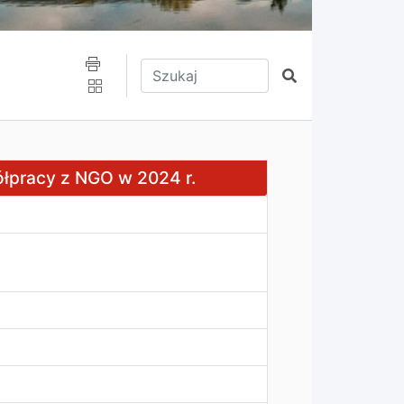
Wpisz tekst do wyszukania
Szukaj
24 r.
ółpracy z NGO w 2024 r.