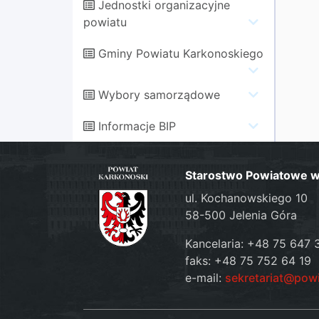
Jednostki organizacyjne
powiatu
Gminy Powiatu Karkonoskiego
Wybory samorządowe
Informacje BIP
Starostwo Powiatowe w 
ul. Kochanowskiego 10
58-500 Jelenia Góra
Kancelaria: +48 75 647 
faks: +48 75 752 64 19
e-mail:
sekretariat@pow