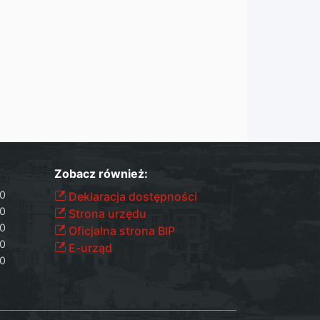
Zobacz również:
30
Deklaracja dostępności
30
Strona urzędu
30
Oficjalna strona BIP
30
E-urząd
30