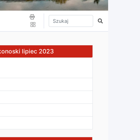
Wpisz tekst do wyszukania
Szukaj
noski lipiec 2023