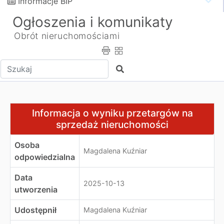
Informacje BIP
Ogłoszenia i komunikaty
Obrót nieruchomościami
Wpisz tekst do wyszukania
Szukaj
Informacja o wyniku przetargów na sprzedaż nieruchom
Informacja o wyniku przetargów na
sprzedaż nieruchomości
Osoba
Magdalena Kuźniar
odpowiedzialna
Data
2025-10-13
utworzenia
Udostępnił
Magdalena Kuźniar