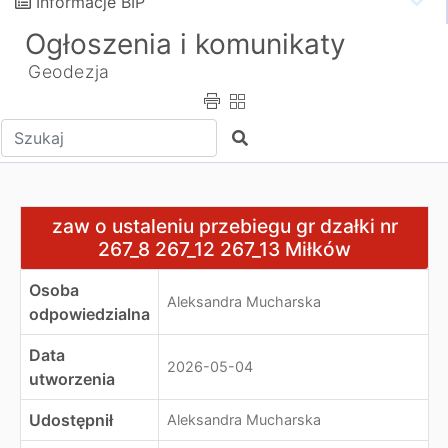
Informacje BIP
Ogłoszenia i komunikaty
Geodezja
Wpisz tekst do wyszukania
Szukaj
zaw o ustaleniu przebiegu gr dzałki nr 267_8 267_12 267
zaw o ustaleniu przebiegu gr dzałki nr
267_8 267_12 267_13 Miłków
Osoba
Aleksandra Mucharska
odpowiedzialna
Data
2026-05-04
utworzenia
Udostępnił
Aleksandra Mucharska