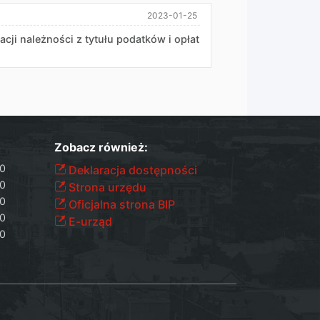
2023-01-25
ji należności z tytułu podatków i opłat
Zobacz również:
30
Deklaracja dostępności
30
Strona urzędu
30
Oficjalna strona BIP
30
E-urząd
30