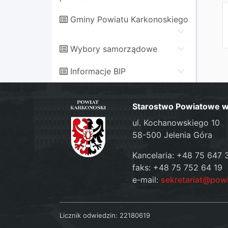
Gminy Powiatu Karkonoskiego
Wybory samorządowe
Informacje BIP
Starostwo Powiatowe w 
ul. Kochanowskiego 10
58-500 Jelenia Góra
Kancelaria: +48 75 647 
faks: +48 75 752 64 19
e-mail:
sekretariat@pow
Licznik odwiedzin:
22180619