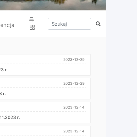
Wpisz tekst do wyszukania
Szukaj
encja
2023-12-29
3 r.
2023-12-29
 r.
2023-12-14
1.2023 r.
2023-12-14