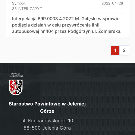
Symbol:
2022-04-28
36_INTER_ZAPYT
Interpelacja BRP.0003.4.2022 M. Gałęski w sprawie
podjęcia działań w celu przywrócenia linii
autobusowej nr 104 przez Podgórzyn ul. Żołnierska.
Aktualna s
Przej
1
2
Starostwo Powiatowe w Jeleniej
Górze
ul. Kochanowskiego 10
58-500 Jelenia Góra