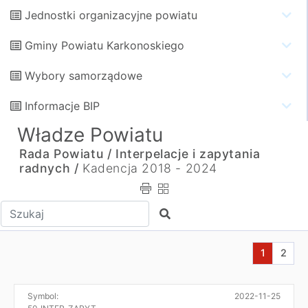
Jednostki organizacyjne powiatu
Gminy Powiatu Karkonoskiego
Wybory samorządowe
Informacje BIP
Władze Powiatu
Rada Powiatu /
Interpelacje i zapytania
radnych /
Kadencja 2018 - 2024
Wpisz tekst do wyszukania
Szukaj
Aktualna s
Przej
1
2
Symbol:
2022-11-25