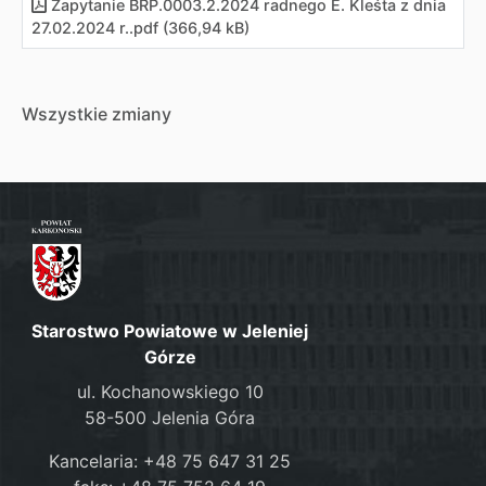
Zapytanie BRP.0003.2.2024 radnego E. Kleśta z dnia
27.02.2024 r.
.
pdf (366,94 kB)
Wszystkie zmiany
Starostwo Powiatowe w Jeleniej
Górze
ul. Kochanowskiego 10
58-500 Jelenia Góra
Kancelaria: +48 75 647 31 25