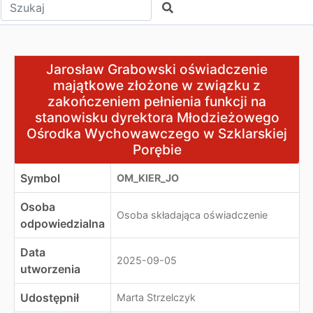
Wpisz tekst do wyszukania
Szukaj
Jarosław Grabowski oświadczenie majątkowe złożone w
Jarosław Grabowski oświadczenie
majątkowe złożone w związku z
zakończeniem pełnienia funkcji na
stanowisku dyrektora Młodzieżowego
Ośrodka Wychowawczego w Szklarskiej
Porębie
Symbol
OM_KIER_JO
Osoba
Osoba składająca oświadczenie
odpowiedzialna
Data
2025-09-05
utworzenia
Udostępnił
Marta Strzelczyk