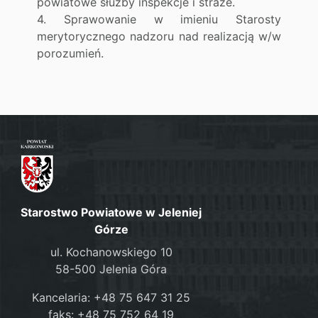
powiatowe służby inspekcje i straże.
4. Sprawowanie w imieniu Starosty
merytorycznego nadzoru nad realizacją w/w
porozumień.
Starostwo Powiatowe w Jeleniej
Górze
ul. Kochanowskiego 10
58-500 Jelenia Góra
Kancelaria: +48 75 647 31 25
faks: +48 75 752 64 19