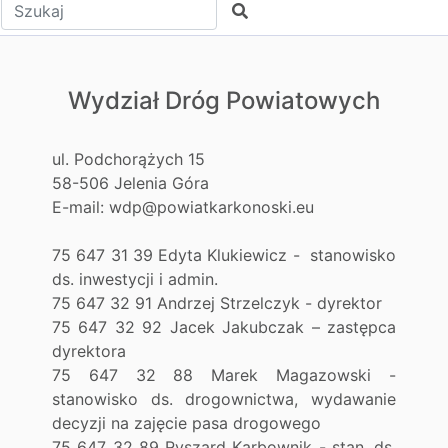
Wpisz tekst do wyszukania
Szukaj
Wydział Dróg Powiatowych
ul. Podchorążych 15
58-506 Jelenia Góra
E-mail: wdp@powiatkarkonoski.eu
75 647 31 39 Edyta Klukiewicz - stanowisko
ds. inwestycji i admin.
75 647 32 91 Andrzej Strzelczyk - dyrektor
75 647 32 92 Jacek Jakubczak – zastępca
dyrektora
75 647 32 88 Marek Magazowski -
stanowisko ds. drogownictwa, wydawanie
decyzji na zajęcie pasa drogowego
75 647 32 89 Ryszard Karbownik - stan. ds.